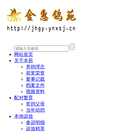
网站首页
关于本苑
养鸽理念
获奖荣誉
要事记载
档案文件
视频资料
配对繁育
奖鸽父母
当年幼鸽
本地训放
参训明细
训放精英