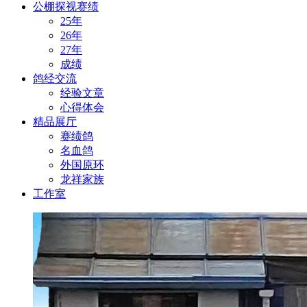
公棚探视赛绩
25年
26年
27年
成绩
鸽经交流
经验文章
心得体会
精品展厅
赛绩鸽
名血鸽
外国原环
龙祥家族
工作室