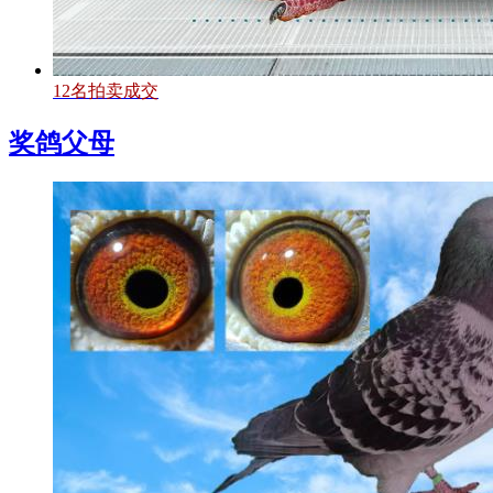
12名拍卖成交
奖鸽父母