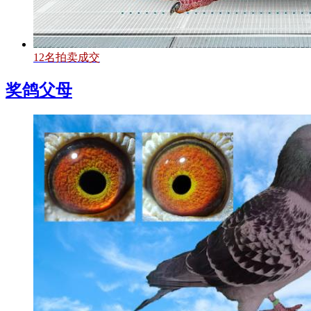
12名拍卖成交
奖鸽父母